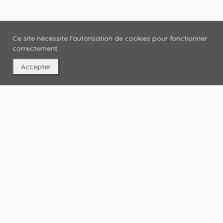
Ce site nécessite l'autorisation de cookies pour fonctionner
correctement.
Accepter
Réparations, rendez-vous et suivi client au même
endroit. Reevive sélectionne des réparateurs qualifiés
pour prolonger la vie de vos appareils.
SERVICES